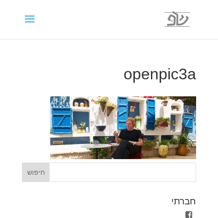
openpic3a
חברתי
הצגת