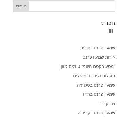
חברתי
הצגת
הפרופיל
של
shimon.parnass.5?
שמעון פרנס דף בית
fref=ts
ב-
אודות שמעון פרנס
Facebook
"מסע הקסם היווני" טיולים ליוון
הופעות ועידכוני מופעים
שמעון פרנס בטלויזיה
שמעון פרנס ברדיו
צרו קשר
שמעון פרנס ויקיפדיה