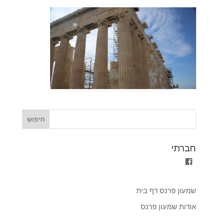
חברתי
הצגת
הפרופיל
של
shimon.parnass.5?
שמעון פרנס דף בית
fref=ts
ב-
אודות שמעון פרנס
Facebook