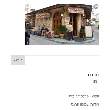
חברתי
הצגת
הפרופיל
של
shimon.parnass.5?
שמעון פרנס דף בית
fref=ts
ב-
אודות שמעון פרנס
Facebook