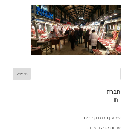
חברתי
הצגת
הפרופיל
של
shimon.parnass.5?
שמעון פרנס דף בית
fref=ts
ב-
אודות שמעון פרנס
Facebook