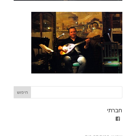
חברתי
הצגת
הפרופיל
של
shimon.parnass.5?